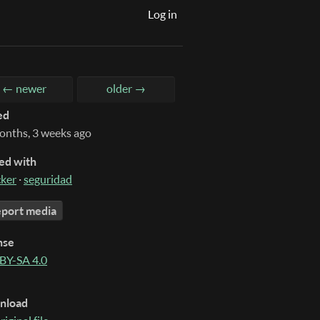
Log in
← newer
older →
ed
onths, 3 weeks ago
ed with
ker
·
seguridad
port media
nse
BY-SA 4.0
nload