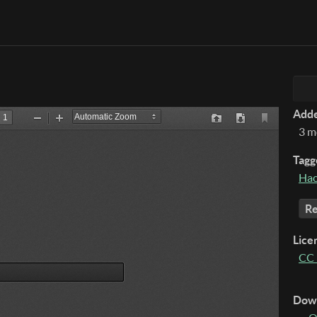
Add
3 m
Tagg
Hac
Re
Lice
CC 
Dow