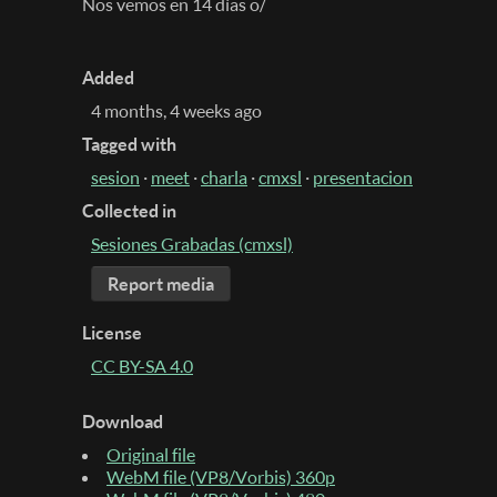
Nos vemos en 14 días o/
Added
4 months, 4 weeks ago
Tagged with
sesion
·
meet
·
charla
·
cmxsl
·
presentacion
Collected in
Sesiones Grabadas (cmxsl)
Report media
License
CC BY-SA 4.0
Download
Original file
WebM file (VP8/Vorbis) 360p