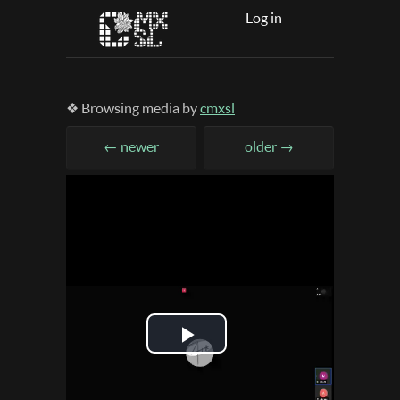
Log in
❖ Browsing media by
cmxsl
← newer
older →
Play
Video