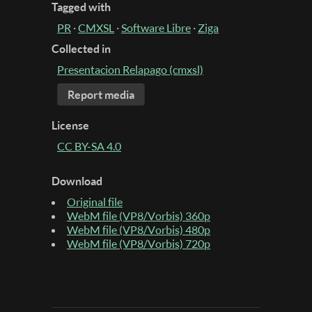
Tagged with
PR
·
CMXSL
·
Software Libre
·
Ziga
Collected in
Presentacion Relapago (cmxsl)
Report media
License
CC BY-SA 4.0
Download
Original file
WebM file (VP8/Vorbis) 360p
WebM file (VP8/Vorbis) 480p
WebM file (VP8/Vorbis) 720p