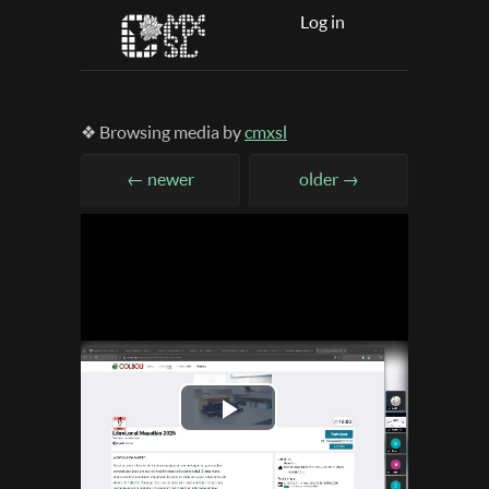
Log in
❖ Browsing media by
cmxsl
← newer
older →
Play
Video